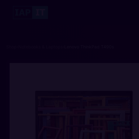
Shop
›
Notebooks & Laptops
›
Lenovo ThinkPad T490s