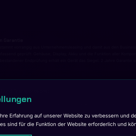
en Garantie
stammt vorrangig aus Unternehmensleasing und damit aus den Business
send geprüft: Gehäuse, Display, Akku und die Funktion aller Komponent
bestandener Endprüfung erhält ein Gerät das Siegel. 2 Jahre Garantie sin
l und Transportsicher
ellungen
etailkarton transportsicher und verkaufsfördernd verpackt. Diese Verpac
einfachen Identifikation befinden sich an der Kartonaußenseite die Se
re Erfahrung auf unserer Website zu verbessern und de
ies sind für die Funktion der Website erforderlich und k