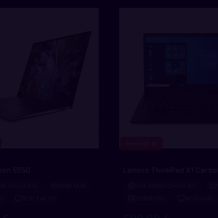
Nur noch 1x
sion 5550
Lenovo ThinkPad X1 Carbo
50H Core i7 6x2.
16GB RAM
Intel 10610U Core i7 4x1.
D
15.6" Full HD
256GB SSD
14" Full HD