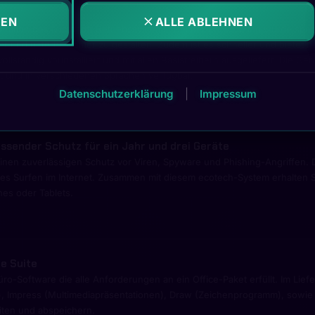
REN
ALLE ABLEHNEN
eration des Microsoft Betriebssystems. Bei der Entwicklung wurde spez
tzter und unterhaltsamer zu gestalten. Zudem ist es schneller und biete
lständig vorinstalliert und mit allen Basistreibern ausgeliefert. Die Ge
rt und in verschiedenen Sprachen verfügbar.
Datenschutzerklärung
|
Impressum
ssender Schutz für ein Jahr und drei Geräte
inen zuverlässigen Schutz vor Viren, Spyware und Phishing-Angriffen. D
res Surfen im Internet. Zusammen mit diesem ecotech-System erhalten S
nes oder Tablets.
ce Suite
üro-Software die alle Anforderungen an ein Office-Paket erfüllt. Im Li
n), Impress (Multimediapräsentationen), Draw (Zeichenprogramm), sowie v
iten und abspeichern.