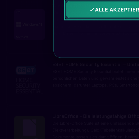
Windows 11 Professional
ALLE AKZEPTIE
Mit Windows 11 erleben Sie die neueste Gen
Arbeit einfacher, kreativer, sicherer, verne
Econocom Remarketing aufbereitete IT wird vol
Refurbisher Programms vorbereitet, lizenzie
ESET HOME Security Essential – Umfa
ESET HOME Security Essential bietet Ihnen e
persönlichen Daten und gewährleistet siche
absichern, darunter Laptops, PCs, Smartpho
LibreOffice - Die leistungsfähige Offi
Die Libre-Office Suite ist eine umfassende B
(Textverarbeitung), Calc (Tabellenkalkulatio
Dokumente lassen sich damit öffnen, bearbe