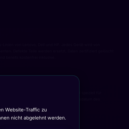
-Linien von Lenovo, Dell und HP. Jedes Gerät wird von
en. Defekte Teile werden ersetzt, Daten zertifiziert gelöscht
d bereits kostenfrei inklusive.
kungslösung wurde eigens entwickelt und ist speziell für
rien- und Artikelnummer sowie das Produktionsdatum des
n Website-Traffic zu
önnen nicht abgelehnt werden.