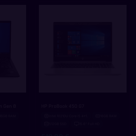
n Gen 8
HP ProBook 450 G7
16GB RAM
Intel 10210U Core i5 4x1.
16GB RAM
512GB SSD
15.6" Full HD