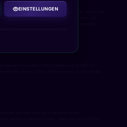
EINSTELLUNGEN
iell auf Nutzerbedürfnisse konzentriert, um das Leben und
t neue Features, mit denen man mehr erledigen kann. Von
räte sind nach den Richtlinien des Microsoft Authorized
ie benutzerfreundliche Sicherheitslösung schützt Ihre
ie eine Ein-Jahres-Lizenz und können bis zu drei Geräte
eferumfang befinden sich die Programme Writer
iele weitere zusätzliche Helfer. Selbst Microsoft-Office-