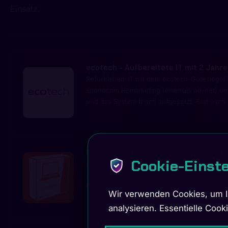
Einsatz.
ecotech
- Aufbereitete IT mit 2 Jahr
Refurbished-IT mit dem ecotech-Gütesiegel 
Econocom Remarketing (ehemals bb-net) umfas
und das System frisch aufgesetzt. Erst nach 
Premium Notebook Verpackung - Retai
Cookie-Einst
Jede Systemeinheit ist bereits im orangen R
wiederaufbereitete Produkte ausgelegt. Zur 
Gerätes.
Wir verwenden Cookies, um Ih
analysieren. Essentielle Cook