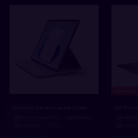
Nur noch 1x
Microsoft Surface Laptop Studio
Dell Preci
Intel 11370H Core i7 4x3.
32GB RAM
Intel 108
2000GB SSD
14.4"
512GB SS