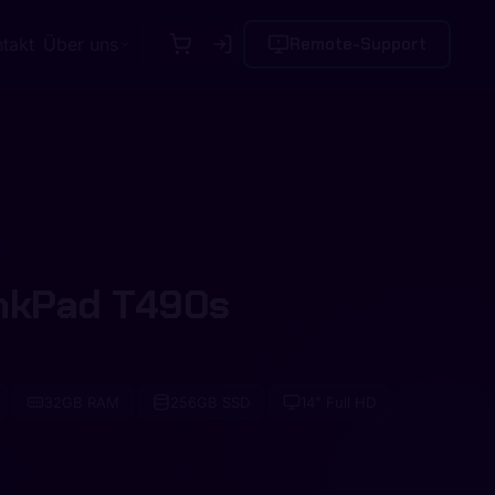
takt
Über uns
Remote-Support
nkPad T490s
32GB RAM
256GB SSD
14" Full HD