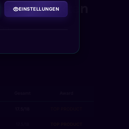
harten Fakten
EINSTELLUNGEN
ngen
Gesamt
Award
17.5/18
TOP PRODUCT
17.5/18
TOP PRODUCT