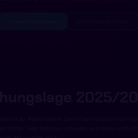
Unsere Empfehlung
Kostenlose Beratung
01111110 11011101 10000100 001101
ohungslage 2025/2
atisch zu. Ransomware, Zero-Day-Exploits und KI-ges
 Größe. Viele Betriebe verlassen sich dabei noch imme
0010 10000010 11000000 100010
icht das wirklich aus?