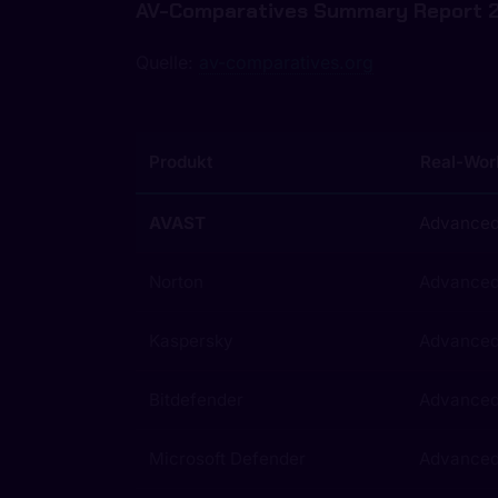
AV-Comparatives Summary Report 
Quelle:
av-comparatives.org
Produkt
Real-Wor
AVAST
Advance
Norton
Advance
Kaspersky
Advance
Bitdefender
Advance
Microsoft Defender
Advance