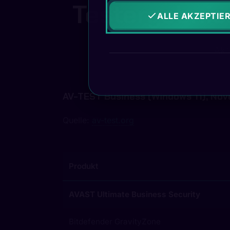
Testergebnis
ALLE AKZEPTIE
Akt
AV-TEST Business (Windows 11), N
Quelle:
av-test.org
Produkt
AVAST Ultimate Business Security
Bitdefender GravityZone