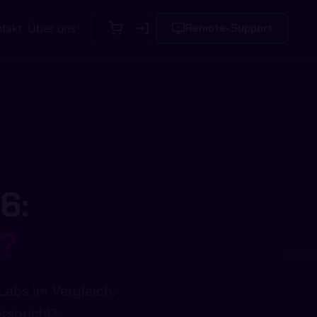
takt
Über uns
Remote-Support
6:
h?
111 10111011 11111000 001011
11011100 01111010 11100
abs im Vergleich.
erspricht?