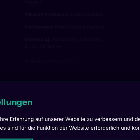
Malware
Malware Protection:
Lokale Samples
Performance Test:
Systembelastung
Bewertung:
Advanced+, Advanced,
Standard, Tested
Business Tests 2025
ellungen
re Erfahrung auf unserer Website zu verbessern und de
ies sind für die Funktion der Website erforderlich und k