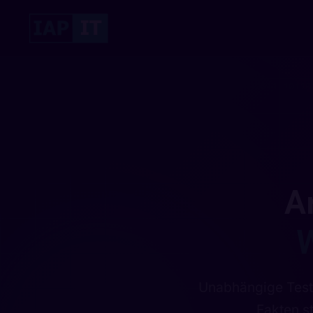
A
W
Unabhängige Test
01110011 10110
Fakten st