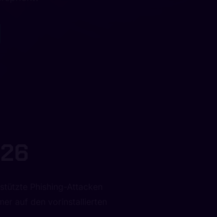
100010
026
tützte Phishing-Attacken
r auf den vorinstallierten