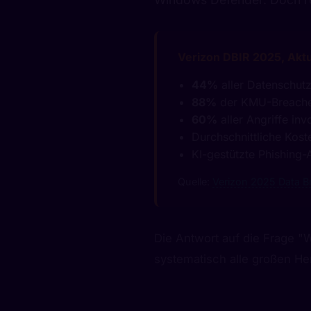
11010110 11011111 11011110 011101
Verizon DBIR 2025, Aktu
10111100 11001001 00011111 000100
44%
aller Datenschut
88%
der KMU-Breache
60%
aller Angriffe in
Durchschnittliche Kos
KI-gestützte Phishing-
Quelle:
Verizon 2025 Data Br
Die Antwort auf die Frage "W
systematisch alle großen Her