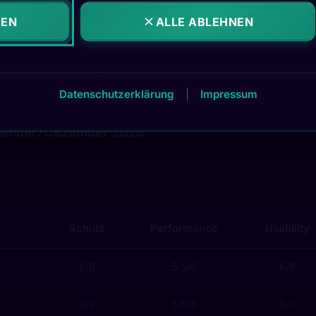
se 2025/2026: Die 
REN
ALLE ABLEHNEN
uelle Bewertungen der führenden Antivirus-Lösu
Datenschutzerklärung
|
Impressum
ovember/Dezember 2025
Schutz
Performance
Usability
6/6
5.5/6
6/6
6/6
5.5/6
6/6