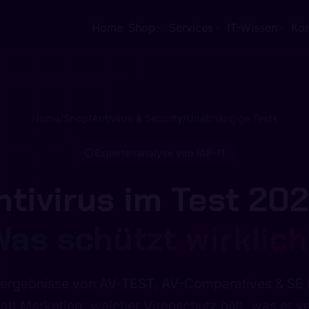
Home
Shop
Services
IT-Wissen
Kon
Home
/
Shop
/
Antivirus & Security
/
Unabhängige Tests
Expertenanalyse von IAP-IT
ntivirus im Test 202
as schützt wirklic
00010
10011001 01101111 11111111 011110
ergebnisse von AV-TEST, AV-Comparatives & SE L
011 01100001 111000
att Marketing: welcher Virenschutz hält, was er v