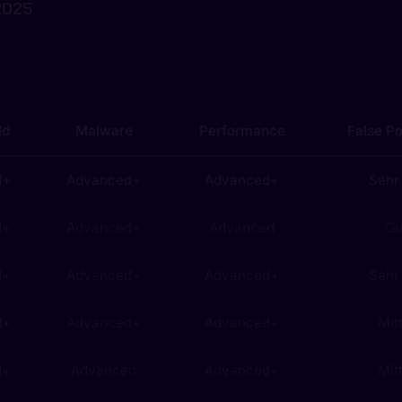
2025
ld
Malware
Performance
False Po
d+
Advanced+
Advanced+
Sehr
d+
Advanced+
Advanced
Gu
d+
Advanced+
Advanced+
Sehr
d+
Advanced+
Advanced+
Mit
d+
Advanced
Advanced+
Mit