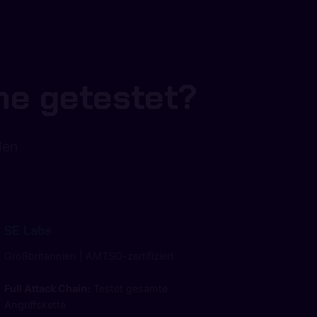
me getestet?
den
SE Labs
Großbritannien | AMTSO-zertifiziert
Full Attack Chain:
Testet gesamte
Angriffskette