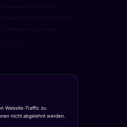
Bewertung:
AAA, AA, A, B, C
Fokus:
Enterprise & Home Endpoint
Testfrequenz:
Quartalsweise
Alle Reports
n Website-Traffic zu
önnen nicht abgelehnt werden.