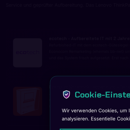
Service und geprüfter Aufbereitung. Das Lenovo ThinkPa
ecotech
- Aufbereitete IT mit 2 Jahr
Refurbished-IT mit dem ecotech-Gütesiegel 
Econocom Remarketing (ehemals bb-net) umfas
und das System frisch aufgesetzt. Erst nach 
Premium Notebook Verpackung - Retai
Cookie-Einst
Jede Systemeinheit ist bereits im orangen R
wiederaufbereitete Produkte ausgelegt. Zur 
Gerätes.
Wir verwenden Cookies, um Ih
analysieren. Essentielle Cook