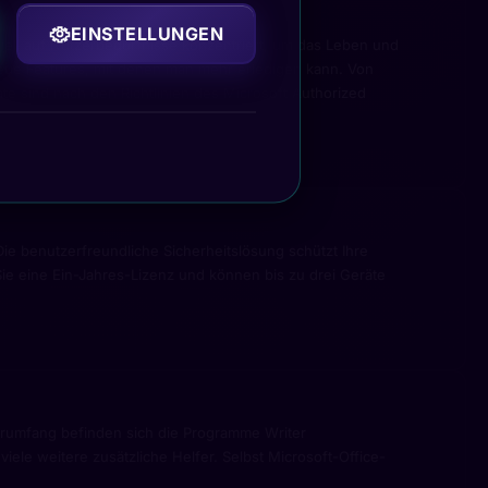
EINSTELLUNGEN
iell auf Nutzerbedürfnisse konzentriert, um das Leben und
t neue Features, mit denen man mehr erledigen kann. Von
räte sind nach den Richtlinien des Microsoft Authorized
ie benutzerfreundliche Sicherheitslösung schützt Ihre
ie eine Ein-Jahres-Lizenz und können bis zu drei Geräte
eferumfang befinden sich die Programme Writer
iele weitere zusätzliche Helfer. Selbst Microsoft-Office-