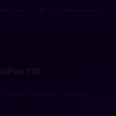
takt
Über uns
Remote-Support
nkPad T14
16GB RAM
512GB SSD
14" Full HD
€