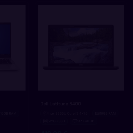
Dell Latitude 5400
16GB RAM
Intel 8365U Core i5 4x1.6
16GB RAM
512GB SSD
14" Full HD