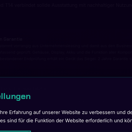
d T14 verbindet solide Ausstattung mit nachhaltiger Nutzu
en Garantie
stammt vorrangig aus Unternehmensleasing und damit aus den Business
send geprüft: Gehäuse, Display, Akku und die Funktion aller Komponent
bestandener Endprüfung erhält ein Gerät das Siegel. 2 Jahre Garantie sin
l und Transportsicher
ellungen
etailkarton transportsicher und verkaufsfördernd verpackt. Diese Verpac
einfachen Identifikation befinden sich an der Kartonaußenseite die Se
re Erfahrung auf unserer Website zu verbessern und de
ies sind für die Funktion der Website erforderlich und k