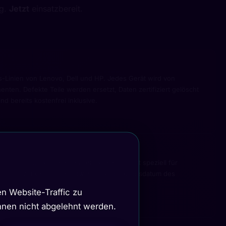
ng.
Jetzt
einsatzbereit.
-Linien von Lenovo, Dell und HP. Jedes Gerät wird von
en. Defekte Teile werden ersetzt, Daten zertifiziert gelöscht
d bereits kostenfrei inklusive.
kungslösung wurde eigens entwickelt und ist speziell für
rien- und Artikelnummer sowie das Produktionsdatum des
n Website-Traffic zu
önnen nicht abgelehnt werden.