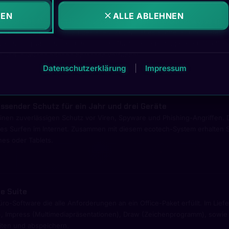
REN
ALLE ABLEHNEN
eration des Microsoft Betriebssystems. Bei der Entwicklung wurde spez
tzter und unterhaltsamer zu gestalten. Zudem ist es schneller und biete
lständig vorinstalliert und mit allen Basistreibern ausgeliefert. Die Ge
rt und in verschiedenen Sprachen verfügbar.
Datenschutzerklärung
|
Impressum
ssender Schutz für ein Jahr und drei Geräte
inen zuverlässigen Schutz vor Viren, Spyware und Phishing-Angriffen. D
res Surfen im Internet. Zusammen mit diesem ecotech-System erhalten S
nes oder Tablets.
ce Suite
üro-Software die alle Anforderungen an ein Office-Paket erfüllt. Im Li
n), Impress (Multimediapräsentationen), Draw (Zeichenprogramm), sowie v
iten und abspeichern.