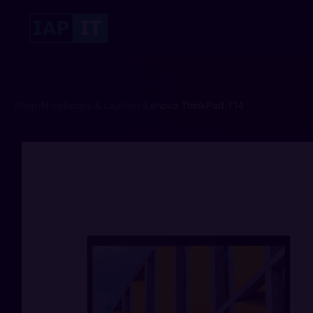
Shop
›
Notebooks & Laptops
›
Lenovo ThinkPad T14