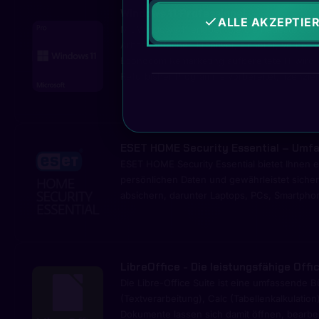
Windows 11 Professional
ALLE AKZEPTIE
Mit Windows 11 erleben Sie die neueste Gen
Arbeit einfacher, kreativer, sicherer, verne
Econocom Remarketing aufbereitete IT wird vol
Refurbisher Programms vorbereitet, lizenzie
ESET HOME Security Essential – Umfa
ESET HOME Security Essential bietet Ihnen e
persönlichen Daten und gewährleistet siche
absichern, darunter Laptops, PCs, Smartpho
LibreOffice - Die leistungsfähige Offi
Die Libre-Office Suite ist eine umfassende B
(Textverarbeitung), Calc (Tabellenkalkulatio
Dokumente lassen sich damit öffnen, bearbe