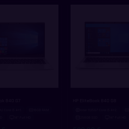
ook 840 G7
HP EliteBook 840 G8
0U Core i5 4x1.
16GB RAM
Intel 1135G7 Core i5 4x2.
SD
14" Full HD
256GB SSD
14" Full HD