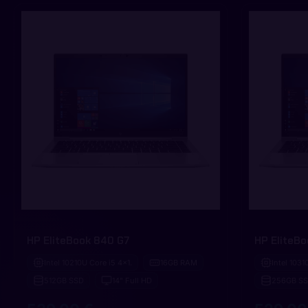
HP EliteBook 840 G7
HP EliteB
Intel 10210U Core i5 4x1.
16GB RAM
Intel 1031
512GB SSD
14" Full HD
256GB S