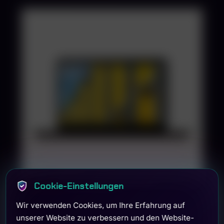
Cookie-Einstellungen
Nur noch 1x
Wir verwenden Cookies, um Ihre Erfahrung auf
Lenovo ThinkPad T14
unserer Website zu verbessern und den Website-